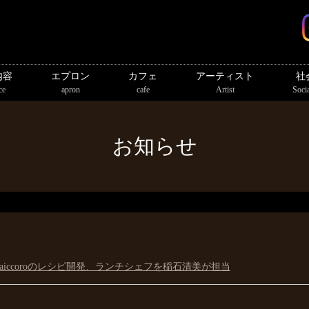
内容
エプロン
カフェ
アーティスト
社
ce
apron
cafe
Artist
Socia
お知らせ
 saiccoroのレシピ開発、ランチシェフを稲石清美が担当