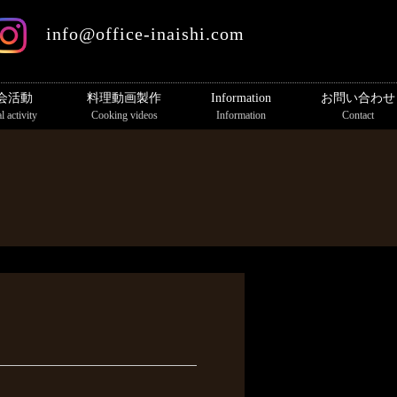
info@office-inaishi.com
会活動
料理動画製作
Information
お問い合わせ
l activity
Cooking videos
Information
Contact