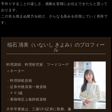
手作りすることの楽しさ、感動を皆様にお伝えできたらと思って
おります。
この先も弛まぬ努力を続け、さらなる高みを目指していく所存で
す。
稲石 清美（いないし きよみ）のプロフィー
ル
料理講師、料理研究家、フードコーデ
ィネーター
・料理師範資格
・証券外務員第一種資格
・ＦＰ2級
・着物検定上級師範資格
大学卒業後は、三菱UFJ証券に勤務。趣