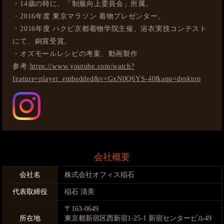
・14歳の時に、「制服向上委員会」所属。
・2016年度 東京マラソン 着物プレゼンター。
・2016年度 ハクビ京都着物学院主催、浴衣実技コンテスト
にて、銅賞受賞。
・オズモールレシピの考案、動画製作
参考:
https://www.youtube.com/watch?
feature=player_embedded&v=GxN0Q6YS-40&app=desktop
会社概要
会社名
株式会社オフィス稲石
代表取締役
稲石 清美
〒163-0649
所在地
東京都新宿区西新宿1-25-1 新宿センタービル49