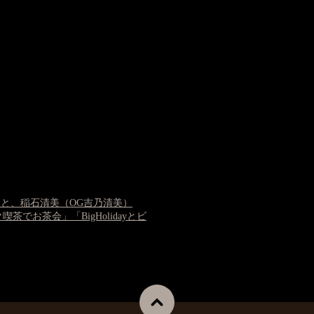
んと、稲石清美（OG吉乃清美）
でお茶会」「BigHolidayとビ