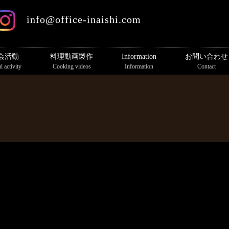
info@office-inaishi.com
会活動
料理動画製作
Information
お問い合わせ
l activity
Cooking videos
Information
Contact