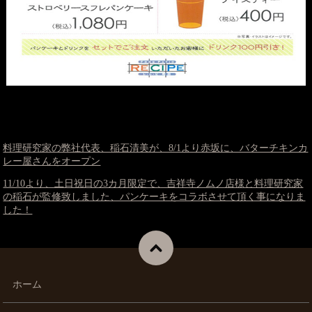
料理研究家の弊社代表、稲石清美が、8/1より赤坂に、バターチキンカ
レー屋さんをオープン
11/10より、土日祝日の3カ月限定で、吉祥寺ノムノ店様と料理研究家
の稲石が監修致しました、パンケーキをコラボさせて頂く事になりま
した！
ホーム