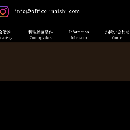
info@office-inaishi.com
会活動
料理動画製作
Information
お問い合わせ
l activity
Cooking videos
Information
Contact