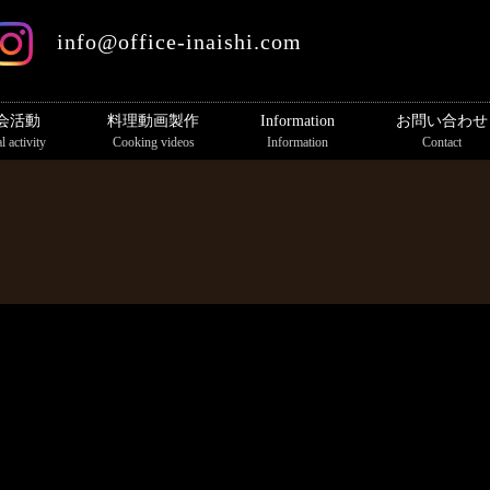
info@office-inaishi.com
会活動
料理動画製作
Information
お問い合わせ
l activity
Cooking videos
Information
Contact