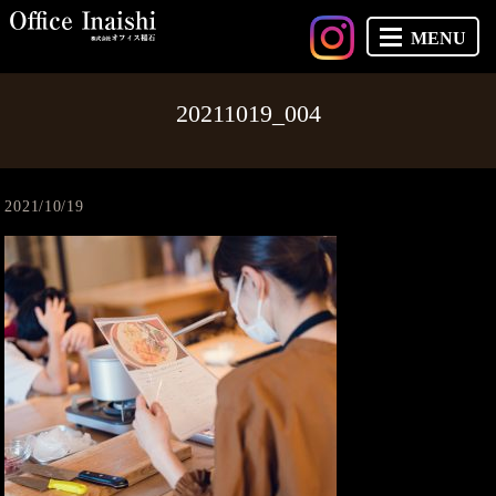
MENU
20211019_004
2021/10/19