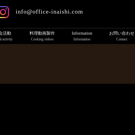
info@office-inaishi.com
会活動
料理動画製作
Information
お問い合わせ
l activity
Cooking videos
Information
Contact