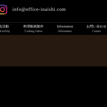
info@office-inaishi.com
会活動
料理動画製作
Information
お問い合わせ
l activity
Cooking videos
Information
Contact