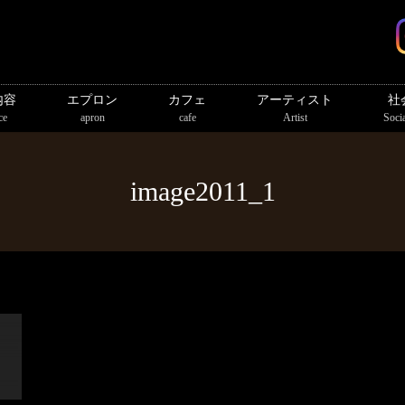
内容
エプロン
カフェ
アーティスト
社
ce
apron
cafe
Artist
Socia
image2011_1