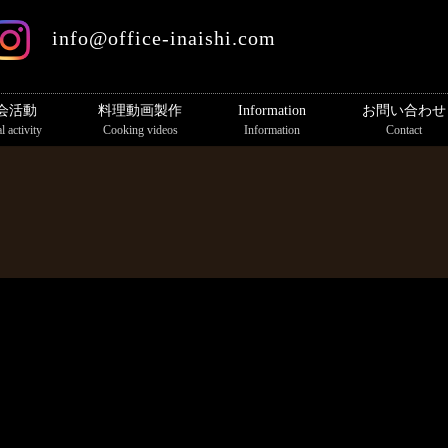
info@office-inaishi.com
会活動
料理動画製作
Information
お問い合わせ
l activity
Cooking videos
Information
Contact