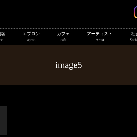
内容
エプロン
カフェ
アーティスト
社
ce
apron
cafe
Artist
Socia
image5