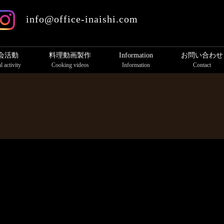
info@office-inaishi.com
会活動
料理動画製作
Information
お問い合わせ
l activity
Cooking videos
Information
Contact